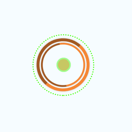
Део свакодневних интервенција наше шлеп службе –
шлеповање и превоз возила, аутомобила и комбија у квару у
Гевгелији, Табановцу и Грчкој, доступни 24/7.